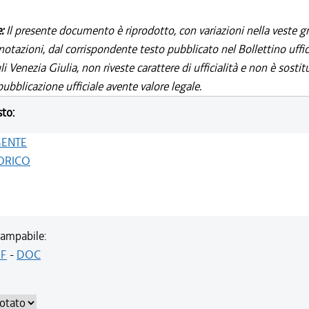
e:
Il presente documento è riprodotto, con variazioni nella veste gr
notazioni, dal corrispondente testo pubblicato nel Bollettino uffic
i Venezia Giulia, non riveste carattere di ufficialità e non è sostit
ubblicazione ufficiale avente valore legale.
sto:
GENTE
ORICO
ampabile:
F
-
DOC