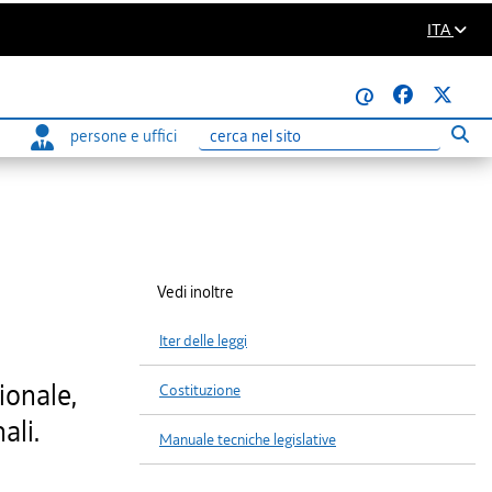
ITA
@
persone e uffici
Eseg
Ricerca
Vedi inoltre
Iter delle leggi
ionale,
Costituzione
ali.
Manuale tecniche legislative