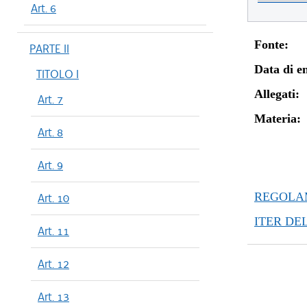
Art. 6
Fonte:
PARTE II
Data di en
TITOLO I
Allegati:
Art. 7
Materia:
Art. 8
Art. 9
REGOLAM
Art. 10
ITER DE
Art. 11
Art. 12
Art. 13