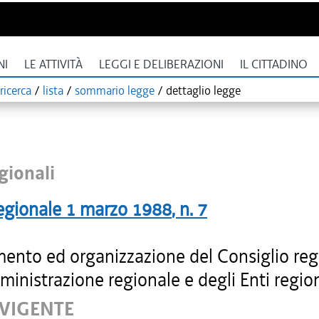
NI
LE ATTIVITÀ
LEGGI E DELIBERAZIONI
IL CITTADINO
ricerca
/
lista
/
sommario legge
/
dettaglio legge
gionali
egionale
1 marzo 1988
, n.
7
ento ed organizzazione del Consiglio reg
ministrazione regionale e degli Enti region
 VIGENTE