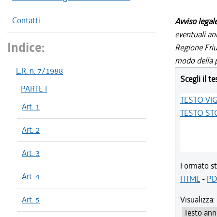
Contatti
Avviso legal
eventuali an
Indice:
Regione Friul
modo della p
L.R. n. 7/1988
Scegli il te
PARTE I
TESTO VI
Art. 1
TESTO ST
Art. 2
Art. 3
Formato st
Art. 4
HTML
-
PD
Art. 5
Visualizza: