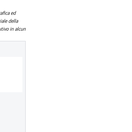
afica ed
iale della
utivo in alcun