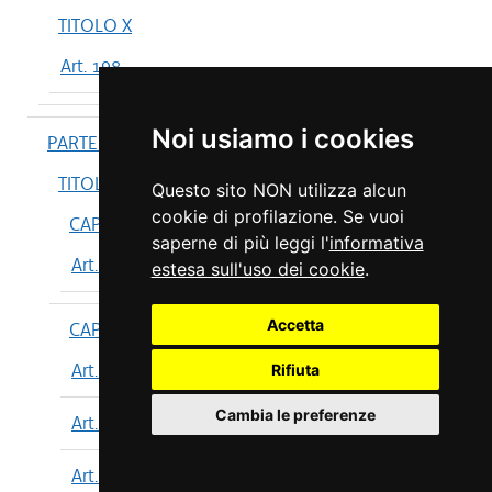
TITOLO X
Art. 198
Noi usiamo i cookies
PARTE IV
TITOLO I
Questo sito NON utilizza alcun
cookie di profilazione. Se vuoi
CAPO I
saperne di più leggi l'
informativa
Art. 199
estesa sull'uso dei cookie
.
Accetta
CAPO II
Art. 200
Rifiuta
Cambia le preferenze
Art. 201
Art. 202