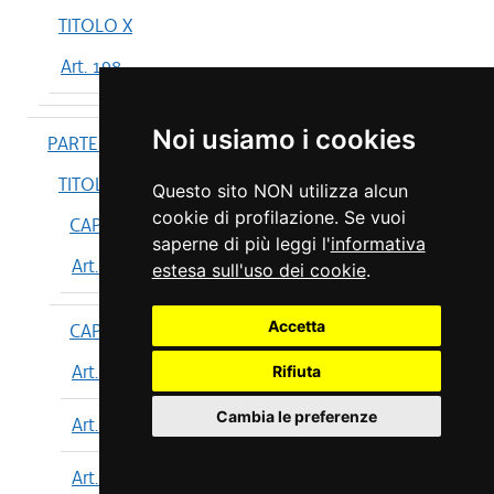
TITOLO X
Art. 198
Noi usiamo i cookies
PARTE IV
TITOLO I
Questo sito NON utilizza alcun
cookie di profilazione. Se vuoi
CAPO I
saperne di più leggi l'
informativa
Art. 199
estesa sull'uso dei cookie
.
Accetta
CAPO II
Art. 200
Rifiuta
Cambia le preferenze
Art. 201
Art. 202