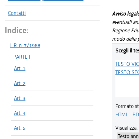
Contatti
Avviso legal
eventuali an
Indice:
Regione Friul
modo della p
L.R. n. 7/1988
Scegli il te
PARTE I
TESTO VI
Art. 1
TESTO ST
Art. 2
Art. 3
Formato st
Art. 4
HTML
-
PD
Art. 5
Visualizza: