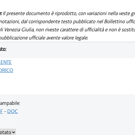
e:
Il presente documento è riprodotto, con variazioni nella veste gr
notazioni, dal corrispondente testo pubblicato nel Bollettino uffic
i Venezia Giulia, non riveste carattere di ufficialità e non è sostit
ubblicazione ufficiale avente valore legale.
sto:
GENTE
ORICO
ampabile:
F
-
DOC