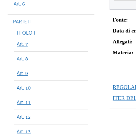
Art. 6
Fonte:
PARTE II
Data di en
TITOLO I
Allegati:
Art. 7
Materia:
Art. 8
Art. 9
REGOLAM
Art. 10
ITER DE
Art. 11
Art. 12
Art. 13