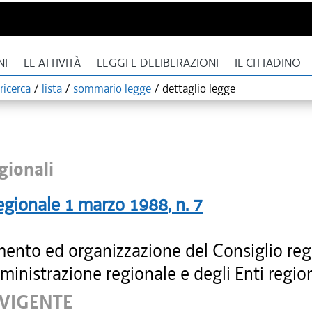
NI
LE ATTIVITÀ
LEGGI E DELIBERAZIONI
IL CITTADINO
ricerca
/
lista
/
sommario legge
/
dettaglio legge
gionali
egionale
1 marzo 1988
, n.
7
ento ed organizzazione del Consiglio reg
ministrazione regionale e degli Enti region
 VIGENTE