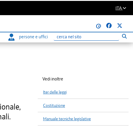
ITA
@
persone e uffici
Eseg
Ricerca
Vedi inoltre
Iter delle leggi
ionale,
Costituzione
ali.
Manuale tecniche legislative