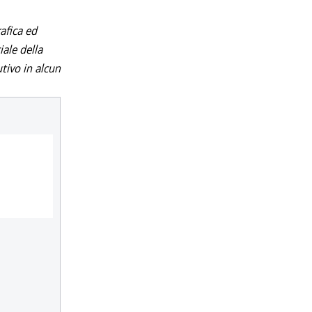
afica ed
iale della
utivo in alcun