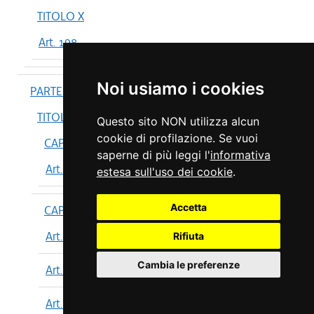
TITOLO X
Art. 198
Noi usiamo i cookies
PARTE IV
TITOLO I
Questo sito NON utilizza alcun
cookie di profilazione. Se vuoi
CAPO I
saperne di più leggi l'
informativa
Art. 199
estesa sull'uso dei cookie
.
Accetta
CAPO II
Art. 200
Rifiuta
Cambia le preferenze
Art. 201
Art. 202