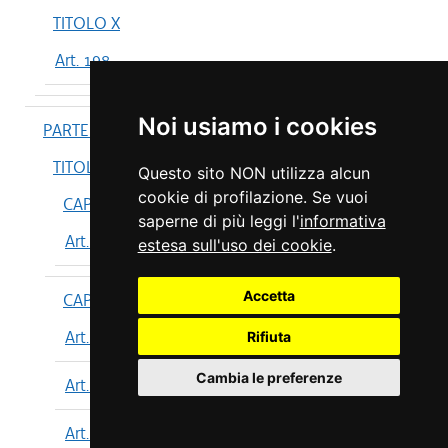
TITOLO X
Art. 198
Noi usiamo i cookies
PARTE IV
TITOLO I
Questo sito NON utilizza alcun
cookie di profilazione. Se vuoi
CAPO I
saperne di più leggi l'
informativa
Art. 199
estesa sull'uso dei cookie
.
Accetta
CAPO II
Art. 200
Rifiuta
Cambia le preferenze
Art. 201
Art. 202