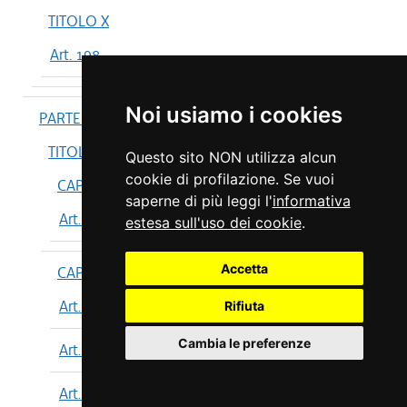
TITOLO X
Art. 198
Noi usiamo i cookies
PARTE IV
TITOLO I
Questo sito NON utilizza alcun
cookie di profilazione. Se vuoi
CAPO I
saperne di più leggi l'
informativa
Art. 199
estesa sull'uso dei cookie
.
Accetta
CAPO II
Art. 200
Rifiuta
Cambia le preferenze
Art. 201
Art. 202