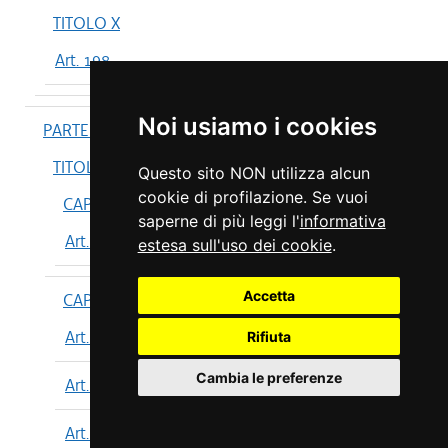
TITOLO X
Art. 198
Noi usiamo i cookies
PARTE IV
TITOLO I
Questo sito NON utilizza alcun
cookie di profilazione. Se vuoi
CAPO I
saperne di più leggi l'
informativa
Art. 199
estesa sull'uso dei cookie
.
Accetta
CAPO II
Art. 200
Rifiuta
Cambia le preferenze
Art. 201
Art. 202