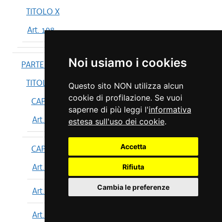
TITOLO X
Art. 198
Noi usiamo i cookies
PARTE IV
TITOLO I
Questo sito NON utilizza alcun
cookie di profilazione. Se vuoi
CAPO I
saperne di più leggi l'
informativa
Art. 199
estesa sull'uso dei cookie
.
Accetta
CAPO II
Art. 200
Rifiuta
Cambia le preferenze
Art. 201
Art. 202