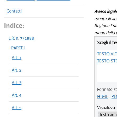
Contatti
Avviso legal
eventuali an
Indice:
Regione Friul
modo della p
L.R. n. 7/1988
Scegli il te
PARTE I
TESTO VI
Art. 1
TESTO ST
Art. 2
Art. 3
Formato st
Art. 4
HTML
-
PD
Art. 5
Visualizza: