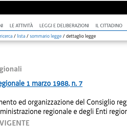
NI
LE ATTIVITÀ
LEGGI E DELIBERAZIONI
IL CITTADINO
ricerca
/
lista
/
sommario legge
/
dettaglio legge
gionali
egionale
1 marzo 1988
, n.
7
ento ed organizzazione del Consiglio reg
ministrazione regionale e degli Enti region
 VIGENTE