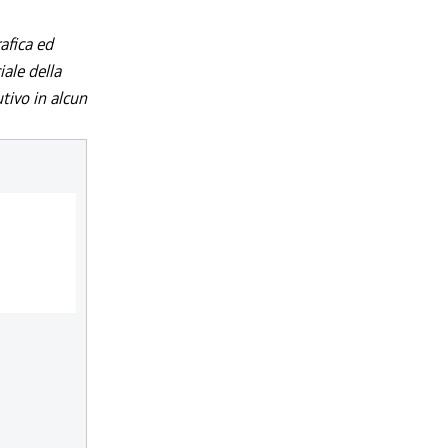
afica ed
iale della
utivo in alcun