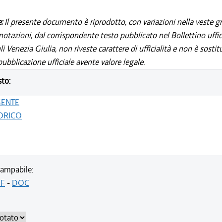
e:
Il presente documento è riprodotto, con variazioni nella veste gr
notazioni, dal corrispondente testo pubblicato nel Bollettino uffic
i Venezia Giulia, non riveste carattere di ufficialità e non è sostit
ubblicazione ufficiale avente valore legale.
sto:
GENTE
ORICO
ampabile:
F
-
DOC