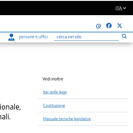
ITA
@
persone e uffici
Eseg
Ricerca
Vedi inoltre
Iter delle leggi
ionale,
Costituzione
ali.
Manuale tecniche legislative