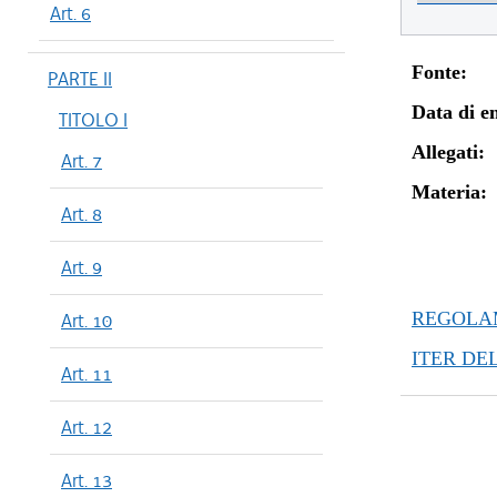
Art. 6
Fonte:
PARTE II
Data di en
TITOLO I
Allegati:
Art. 7
Materia:
Art. 8
Art. 9
REGOLAM
Art. 10
ITER DE
Art. 11
Art. 12
Art. 13