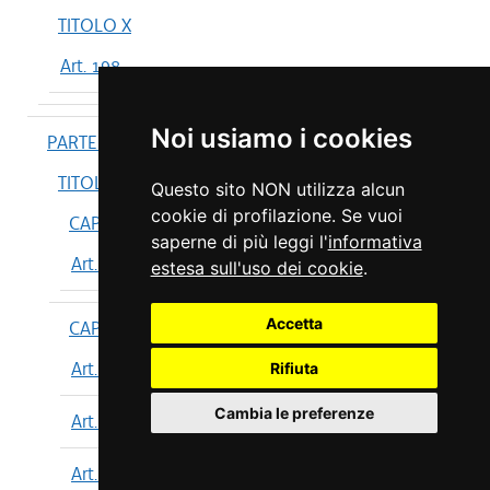
TITOLO X
Art. 198
Noi usiamo i cookies
PARTE IV
TITOLO I
Questo sito NON utilizza alcun
cookie di profilazione. Se vuoi
CAPO I
saperne di più leggi l'
informativa
Art. 199
estesa sull'uso dei cookie
.
Accetta
CAPO II
Art. 200
Rifiuta
Cambia le preferenze
Art. 201
Art. 202