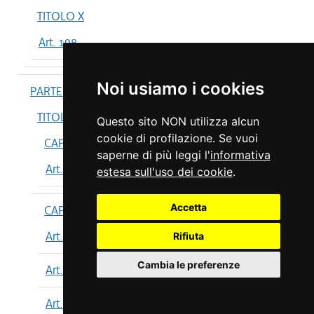
TITOLO X
Art. 198
Noi usiamo i cookies
PARTE IV
TITOLO I
Questo sito NON utilizza alcun
cookie di profilazione. Se vuoi
CAPO I
saperne di più leggi l'
informativa
Art. 199
estesa sull'uso dei cookie
.
Accetta
CAPO II
Art. 200
Rifiuta
Cambia le preferenze
Art. 201
Art. 202