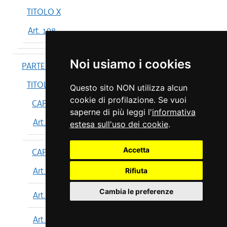
TITOLO X
Art. 198
Noi usiamo i cookies
PARTE IV
TITOLO I
Questo sito NON utilizza alcun
cookie di profilazione. Se vuoi
CAPO I
saperne di più leggi l'
informativa
Art. 199
estesa sull'uso dei cookie
.
Accetta
CAPO II
Art. 200
Rifiuta
Cambia le preferenze
Art. 201
Art. 202