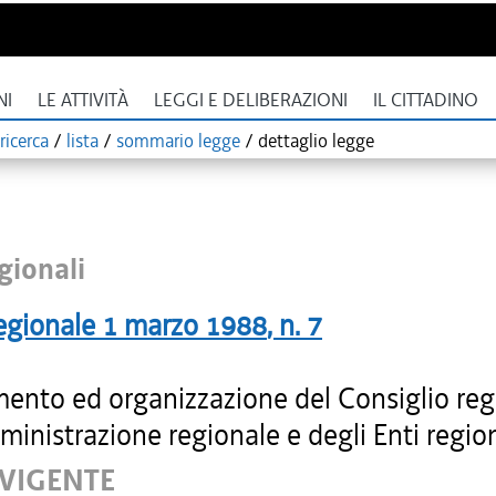
NI
LE ATTIVITÀ
LEGGI E DELIBERAZIONI
IL CITTADINO
ricerca
/
lista
/
sommario legge
/
dettaglio legge
gionali
egionale
1 marzo 1988
, n.
7
ento ed organizzazione del Consiglio reg
ministrazione regionale e degli Enti region
 VIGENTE