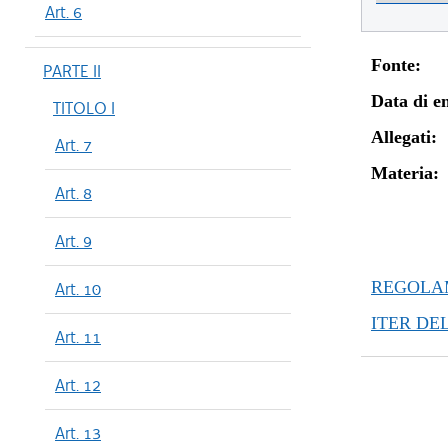
Art. 6
Fonte:
PARTE II
Data di en
TITOLO I
Allegati:
Art. 7
Materia:
Art. 8
Art. 9
REGOLAM
Art. 10
ITER DE
Art. 11
Art. 12
Art. 13