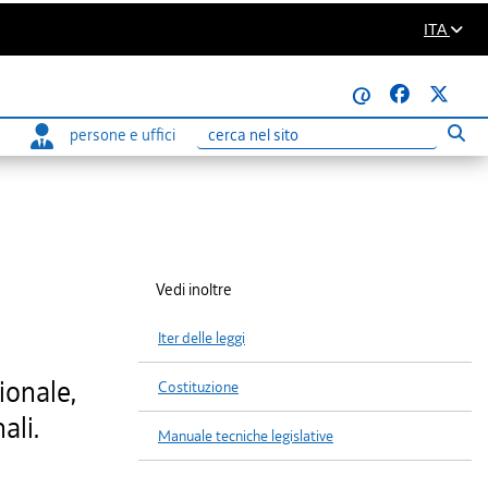
ITA
@
persone e uffici
Eseg
Ricerca
Vedi inoltre
Iter delle leggi
ionale,
Costituzione
ali.
Manuale tecniche legislative