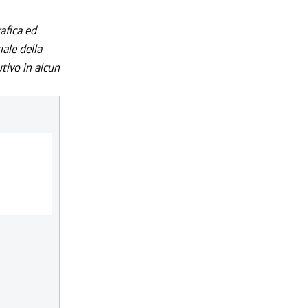
afica ed
iale della
utivo in alcun