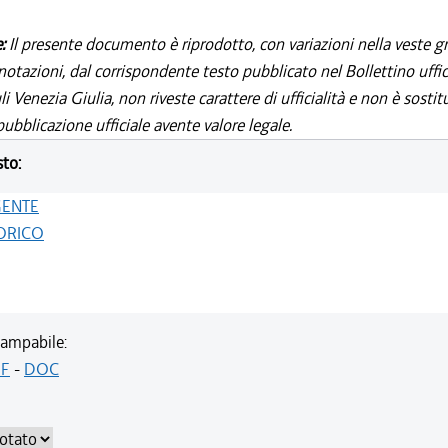
e:
Il presente documento è riprodotto, con variazioni nella veste gr
notazioni, dal corrispondente testo pubblicato nel Bollettino uffic
i Venezia Giulia, non riveste carattere di ufficialità e non è sostit
ubblicazione ufficiale avente valore legale.
sto:
GENTE
ORICO
ampabile:
F
-
DOC