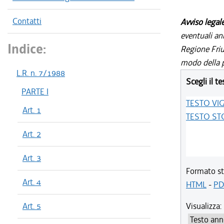
Contatti
Avviso legal
eventuali an
Indice:
Regione Friul
modo della p
L.R. n. 7/1988
Scegli il te
PARTE I
TESTO VI
Art. 1
TESTO ST
Art. 2
Art. 3
Formato st
Art. 4
HTML
-
PD
Art. 5
Visualizza: