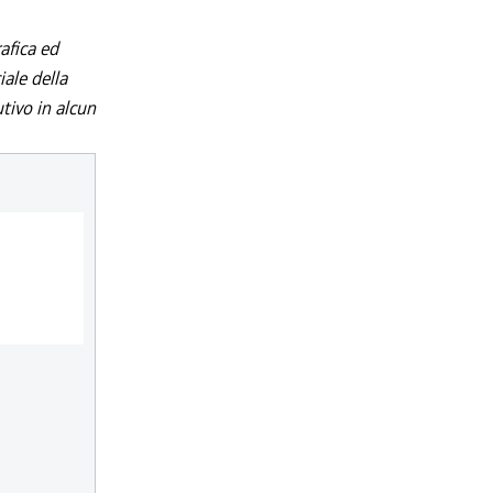
afica ed
iale della
utivo in alcun