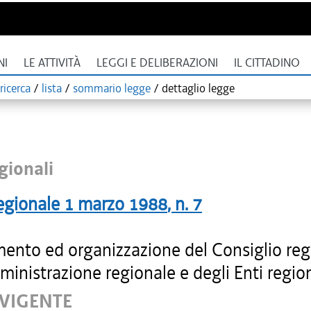
NI
LE ATTIVITÀ
LEGGI E DELIBERAZIONI
IL CITTADINO
ricerca
/
lista
/
sommario legge
/
dettaglio legge
gionali
egionale
1 marzo 1988
, n.
7
ento ed organizzazione del Consiglio reg
ministrazione regionale e degli Enti region
 VIGENTE