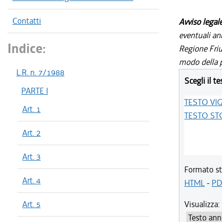
Contatti
Avviso legal
eventuali an
Indice:
Regione Friul
modo della p
L.R. n. 7/1988
Scegli il te
PARTE I
TESTO VI
Art. 1
TESTO ST
Art. 2
Art. 3
Formato st
Art. 4
HTML
-
PD
Art. 5
Visualizza: