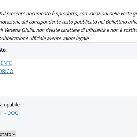
e:
Il presente documento è riprodotto, con variazioni nella veste gr
notazioni, dal corrispondente testo pubblicato nel Bollettino uffic
i Venezia Giulia, non riveste carattere di ufficialità e non è sostit
ubblicazione ufficiale avente valore legale.
sto:
GENTE
ORICO
ampabile:
F
-
DOC