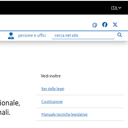
ITA
@
persone e uffici
Eseg
Ricerca
Vedi inoltre
Iter delle leggi
ionale,
Costituzione
ali.
Manuale tecniche legislative