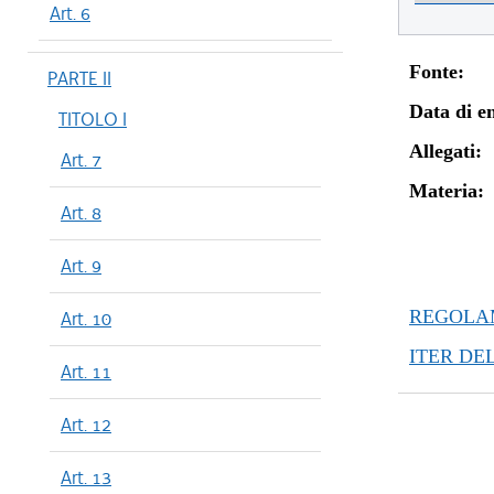
Art. 6
Fonte:
PARTE II
Data di en
TITOLO I
Allegati:
Art. 7
Materia:
Art. 8
Art. 9
REGOLAM
Art. 10
ITER DE
Art. 11
Art. 12
Art. 13