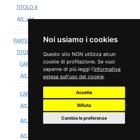
TITOLO X
Art. 198
Noi usiamo i cookies
PARTE IV
TITOLO I
Questo sito NON utilizza alcun
cookie di profilazione. Se vuoi
CAPO I
saperne di più leggi l'
informativa
Art. 199
estesa sull'uso dei cookie
.
Accetta
CAPO II
Art. 200
Rifiuta
Cambia le preferenze
Art. 201
Art. 202