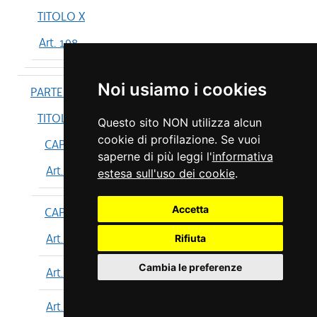
TITOLO X
Art. 198
Noi usiamo i cookies
PARTE IV
TITOLO I
Questo sito NON utilizza alcun
cookie di profilazione. Se vuoi
CAPO I
saperne di più leggi l'
informativa
Art. 199
estesa sull'uso dei cookie
.
Accetta
CAPO II
Art. 200
Rifiuta
Cambia le preferenze
Art. 201
Art. 202