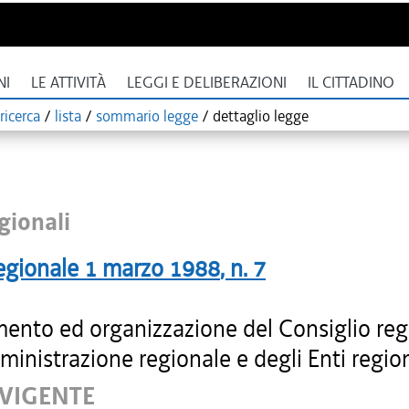
NI
LE ATTIVITÀ
LEGGI E DELIBERAZIONI
IL CITTADINO
ricerca
/
lista
/
sommario legge
/
dettaglio legge
gionali
egionale
1 marzo 1988
, n.
7
ento ed organizzazione del Consiglio reg
ministrazione regionale e degli Enti region
 VIGENTE