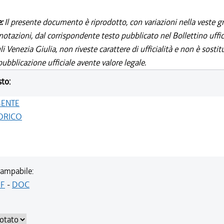
e:
Il presente documento è riprodotto, con variazioni nella veste gr
notazioni, dal corrispondente testo pubblicato nel Bollettino uffic
i Venezia Giulia, non riveste carattere di ufficialità e non è sostit
ubblicazione ufficiale avente valore legale.
sto:
GENTE
ORICO
ampabile:
F
-
DOC