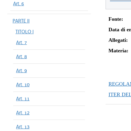
Art. 6
Fonte:
PARTE II
Data di en
TITOLO I
Allegati:
Art. 7
Materia:
Art. 8
Art. 9
REGOLAM
Art. 10
ITER DE
Art. 11
Art. 12
Art. 13