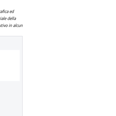
afica ed
iale della
utivo in alcun