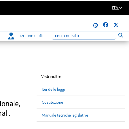
ITA
@
persone e uffici
Eseg
Ricerca
Vedi inoltre
Iter delle leggi
ionale,
Costituzione
ali.
Manuale tecniche legislative