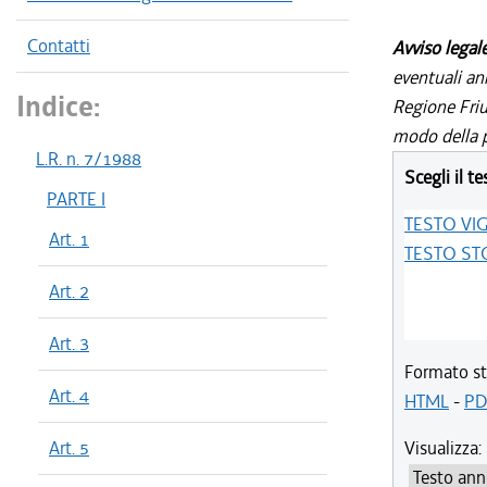
Contatti
Avviso legal
eventuali an
Indice:
Regione Friul
modo della p
L.R. n. 7/1988
Scegli il te
PARTE I
TESTO VI
Art. 1
TESTO ST
Art. 2
Art. 3
Formato st
Art. 4
HTML
-
PD
Art. 5
Visualizza: