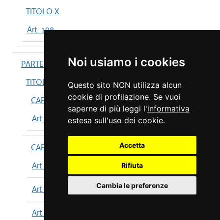
TITOLO X
Art. 198
Noi usiamo i cookies
PARTE IV
TITOLO I
Questo sito NON utilizza alcun
cookie di profilazione. Se vuoi
CAPO I
saperne di più leggi l'
informativa
Art. 199
estesa sull'uso dei cookie
.
Accetta
CAPO II
Art. 200
Rifiuta
Cambia le preferenze
Art. 201
Art. 202