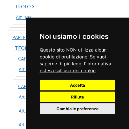
TITOLO X
Art. 198
Noi usiamo i cookies
PARTE IV
TITOLO I
Questo sito NON utilizza alcun
cookie di profilazione. Se vuoi
CAPO I
saperne di più leggi l'
informativa
Art. 199
estesa sull'uso dei cookie
.
Accetta
CAPO II
Art. 200
Rifiuta
Cambia le preferenze
Art. 201
Art. 202