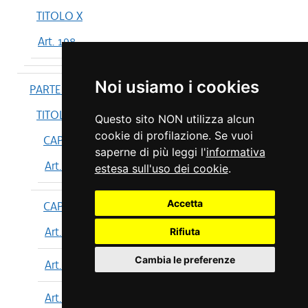
TITOLO X
Art. 198
Noi usiamo i cookies
PARTE IV
TITOLO I
Questo sito NON utilizza alcun
cookie di profilazione. Se vuoi
CAPO I
saperne di più leggi l'
informativa
Art. 199
estesa sull'uso dei cookie
.
Accetta
CAPO II
Art. 200
Rifiuta
Cambia le preferenze
Art. 201
Art. 202