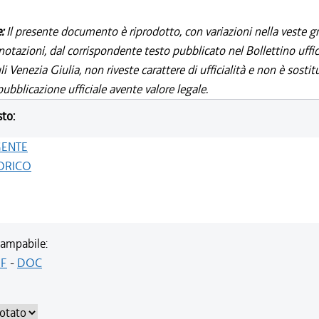
e:
Il presente documento è riprodotto, con variazioni nella veste gr
notazioni, dal corrispondente testo pubblicato nel Bollettino uffic
i Venezia Giulia, non riveste carattere di ufficialità e non è sostit
ubblicazione ufficiale avente valore legale.
sto:
GENTE
ORICO
ampabile:
F
-
DOC