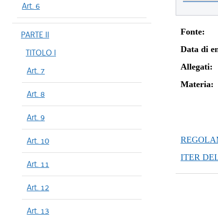
Art. 6
Fonte:
PARTE II
Data di en
TITOLO I
Allegati:
Art. 7
Materia:
Art. 8
Art. 9
REGOLAM
Art. 10
ITER DE
Art. 11
Art. 12
Art. 13