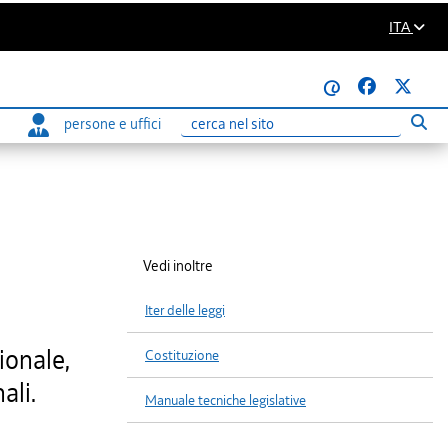
ITA
@
persone e uffici
Eseg
Ricerca
Vedi inoltre
Iter delle leggi
ionale,
Costituzione
ali.
Manuale tecniche legislative