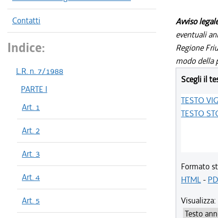
Contatti
Avviso legal
eventuali an
Indice:
Regione Friul
modo della p
L.R. n. 7/1988
Scegli il te
PARTE I
TESTO VI
Art. 1
TESTO ST
Art. 2
Art. 3
Formato st
Art. 4
HTML
-
PD
Art. 5
Visualizza: