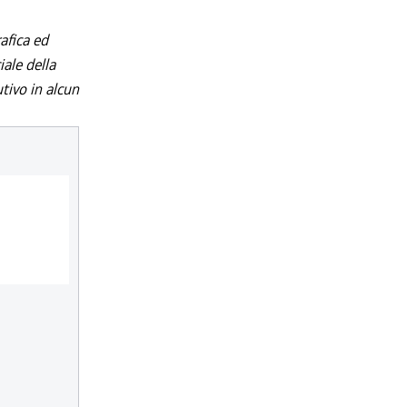
afica ed
iale della
utivo in alcun