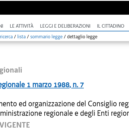
NI
LE ATTIVITÀ
LEGGI E DELIBERAZIONI
IL CITTADINO
ricerca
/
lista
/
sommario legge
/
dettaglio legge
gionali
egionale
1 marzo 1988
, n.
7
ento ed organizzazione del Consiglio reg
ministrazione regionale e degli Enti region
 VIGENTE