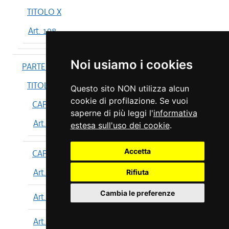
TITOLO X
Art. 198
Noi usiamo i cookies
PARTE IV
TITOLO I
Questo sito NON utilizza alcun
cookie di profilazione. Se vuoi
CAPO I
saperne di più leggi l'
informativa
Art. 199
estesa sull'uso dei cookie
.
Accetta
CAPO II
Art. 200
Rifiuta
Cambia le preferenze
Art. 201
Art. 202