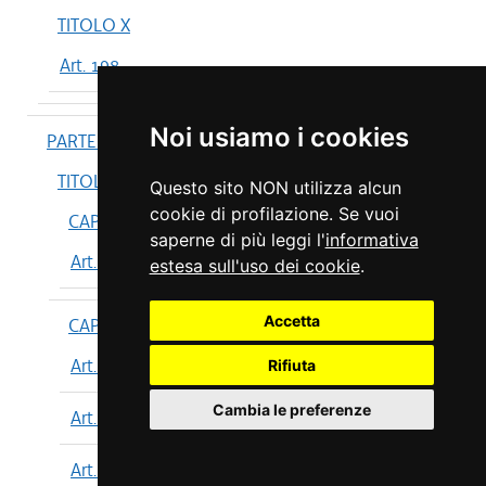
TITOLO X
Art. 198
Noi usiamo i cookies
PARTE IV
TITOLO I
Questo sito NON utilizza alcun
cookie di profilazione. Se vuoi
CAPO I
saperne di più leggi l'
informativa
Art. 199
estesa sull'uso dei cookie
.
Accetta
CAPO II
Art. 200
Rifiuta
Cambia le preferenze
Art. 201
Art. 202