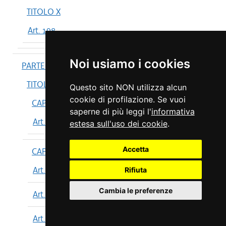
TITOLO X
Art. 198
Noi usiamo i cookies
PARTE IV
TITOLO I
Questo sito NON utilizza alcun
cookie di profilazione. Se vuoi
CAPO I
saperne di più leggi l'
informativa
Art. 199
estesa sull'uso dei cookie
.
Accetta
CAPO II
Art. 200
Rifiuta
Cambia le preferenze
Art. 201
Art. 202