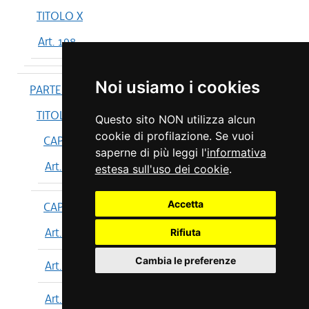
TITOLO X
Art. 198
Noi usiamo i cookies
PARTE IV
TITOLO I
Questo sito NON utilizza alcun
cookie di profilazione. Se vuoi
CAPO I
saperne di più leggi l'
informativa
Art. 199
estesa sull'uso dei cookie
.
Accetta
CAPO II
Art. 200
Rifiuta
Cambia le preferenze
Art. 201
Art. 202