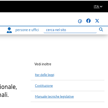
ITA
@
persone e uffici
Eseg
Ricerca
Vedi inoltre
Iter delle leggi
ionale,
Costituzione
ali.
Manuale tecniche legislative