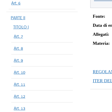
Art. 6
Fonte:
PARTE II
Data di en
TITOLO I
Allegati:
Art. 7
Materia:
Art. 8
Art. 9
REGOLAM
Art. 10
ITER DE
Art. 11
Art. 12
Art. 13