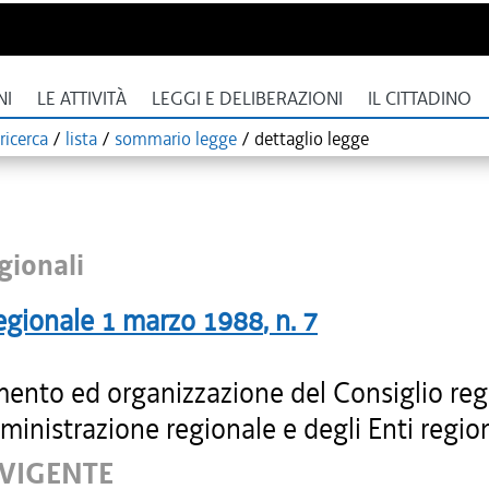
NI
LE ATTIVITÀ
LEGGI E DELIBERAZIONI
IL CITTADINO
ricerca
/
lista
/
sommario legge
/
dettaglio legge
gionali
egionale
1 marzo 1988
, n.
7
ento ed organizzazione del Consiglio reg
ministrazione regionale e degli Enti region
 VIGENTE