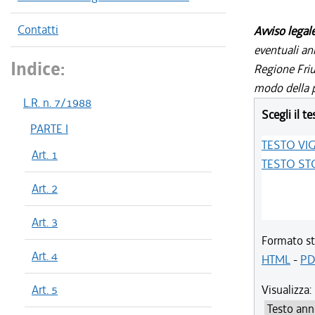
Contatti
Avviso legal
eventuali an
Indice:
Regione Friul
modo della p
L.R. n. 7/1988
Scegli il te
PARTE I
TESTO VI
Art. 1
TESTO ST
Art. 2
Art. 3
Formato st
Art. 4
HTML
-
PD
Art. 5
Visualizza: