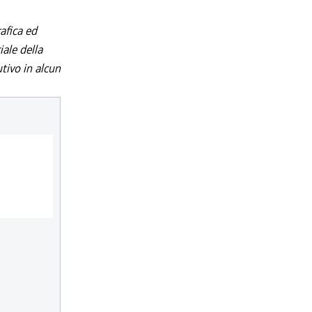
afica ed
iale della
utivo in alcun