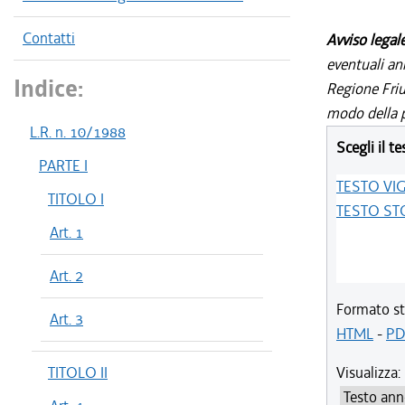
Contatti
Avviso legal
eventuali an
Indice:
Regione Friul
modo della p
L.R. n. 10/1988
Scegli il te
PARTE I
TESTO VI
TITOLO I
TESTO ST
Art. 1
Art. 2
Formato st
Art. 3
HTML
-
PD
TITOLO II
Visualizza: