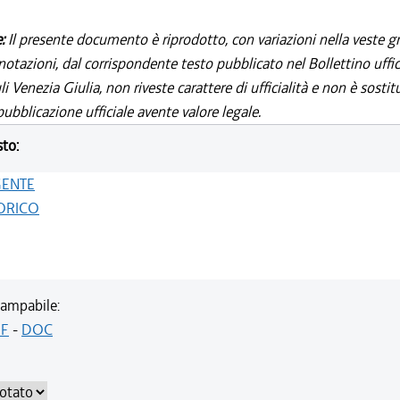
e:
Il presente documento è riprodotto, con variazioni nella veste gr
notazioni, dal corrispondente testo pubblicato nel Bollettino uffic
i Venezia Giulia, non riveste carattere di ufficialità e non è sostit
ubblicazione ufficiale avente valore legale.
sto:
GENTE
ORICO
ampabile:
F
-
DOC