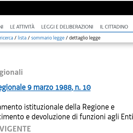
NI
LE ATTIVITÀ
LEGGI E DELIBERAZIONI
IL CITTADINO
ricerca
/
lista
/
sommario legge
/
dettaglio legge
gionali
egionale
9 marzo 1988
, n.
10
amento istituzionale della Regione e
imento e devoluzione di funzioni agli Enti 
 VIGENTE