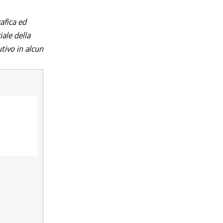
afica ed
iale della
utivo in alcun