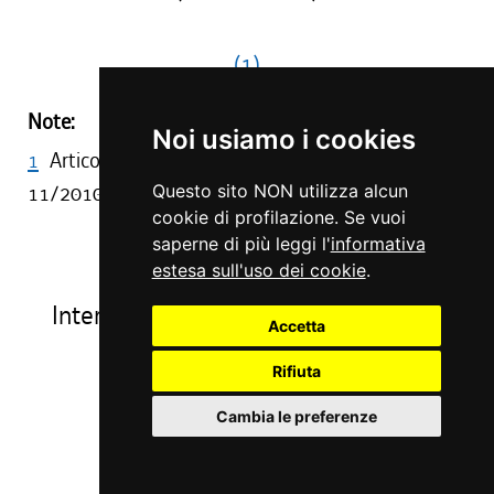
(1)
Note:
Noi usiamo i cookies
1
Articolo abrogato da art. 1, comma 1, L. R.
11/2010
Questo sito NON utilizza alcun
cookie di profilazione. Se vuoi
saperne di più leggi l'
informativa
CAPO IV
estesa sull'uso dei cookie
.
Interventi nei settori del commercio e
Accetta
del turismo
Rifiuta
Art. 38
Cambia le preferenze
Realizzazione di centri commerciali
(programma 3.4.1.)