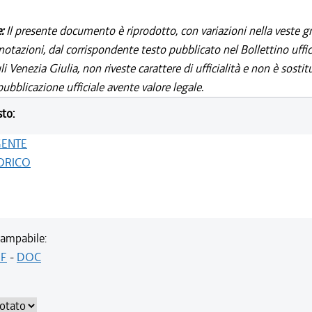
e:
Il presente documento è riprodotto, con variazioni nella veste gr
notazioni, dal corrispondente testo pubblicato nel Bollettino uffic
i Venezia Giulia, non riveste carattere di ufficialità e non è sostit
ubblicazione ufficiale avente valore legale.
sto:
GENTE
ORICO
ampabile:
F
-
DOC