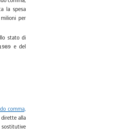
condo comma,
ta la spesa
 milioni per
llo stato di
-1989 e del
ondo comma,
dirette alla
 sostitutive