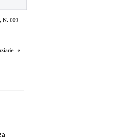
 N. 009
nziarie e
za