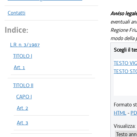
Contatti
Avviso legal
eventuali an
Indice:
Regione Friul
modo della p
L.R. n. 3/1987
Scegli il te
TITOLO I
TESTO VI
Art. 1
TESTO ST
TITOLO II
CAPO I
Formato st
Art. 2
HTML
-
PD
Art. 3
Visualizza: