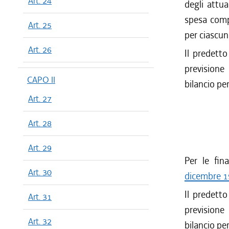
Art. 24
degli attua
spesa compl
Art. 25
per ciascun
Art. 26
Il predetto
previsione
CAPO II
bilancio pe
Art. 27
Art. 28
Art. 29
Per le fina
Art. 30
dicembre 1
Il predetto
Art. 31
previsione
Art. 32
bilancio pe