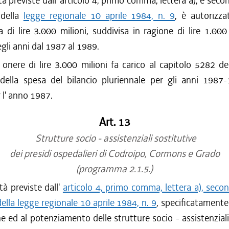
lità previste dall' articolo 4, primo comma, lettera a), e se
 della
legge regionale 10 aprile 1984, n. 9
, è autorizza
 di lire 3.000 milioni, suddivisa in ragione di lire 1.000
gli anni dal 1987 al 1989.
 onere di lire 3.000 milioni fa carico al capitolo 5282 de
 della spesa del bilancio pluriennale per gli anni 1987
r l' anno 1987.
Art. 13
Strutture socio - assistenziali sostitutive
dei presidi ospedalieri di Codroipo, Cormons e Grado
(programma 2.1.5.)
ità previste dall'
articolo 4, primo comma, lettera a), sec
 della legge regionale 10 aprile 1984, n. 9
, specificatamente 
ne ed al potenziamento delle strutture socio - assistenziali