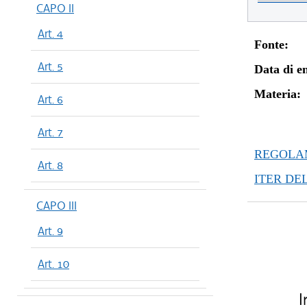
CAPO II
Art. 4
Fonte:
Art. 5
Data di en
Materia:
Art. 6
Art. 7
REGOLAM
Art. 8
ITER DE
CAPO III
Art. 9
Art. 10
I