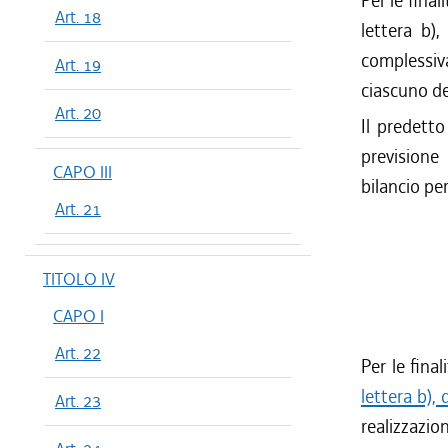
Per le fina
Art. 18
lettera b),
complessiva
Art. 19
ciascuno de
Art. 20
Il predetto
previsione
CAPO III
bilancio pe
Art. 21
TITOLO IV
CAPO I
Art. 22
Per le final
lettera b),
Art. 23
realizzazio