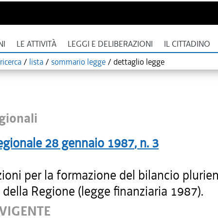
NI
LE ATTIVITÀ
LEGGI E DELIBERAZIONI
IL CITTADINO
ricerca
/
lista
/
sommario legge
/
dettaglio legge
gionali
egionale
28 gennaio 1987
, n.
3
ioni per la formazione del bilancio plurie
della Regione (legge finanziaria 1987).
 VIGENTE