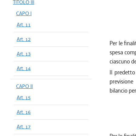
TITOLO III
CAPO I
Art. 11
Art. 12
Per le final
spesa compl
Art. 13
ciascuno de
Art. 14
Il predetto
previsione
CAPO II
bilancio pe
Art. 15
Art. 16
Art. 17