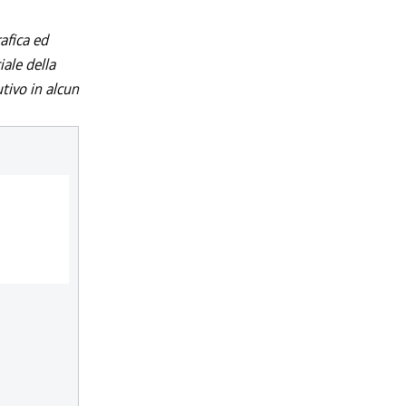
afica ed
iale della
utivo in alcun