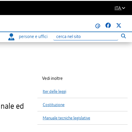
ITA
@
persone e uffici
Eseg
Ricerca
Vedi inoltre
Iter delle leggi
nnale ed
Costituzione
Manuale tecniche legislative