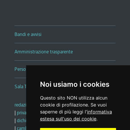
Bandi e avvisi
Amministrazione trasparente
Persone e Uffici
Noi usiamo i cookies
Sala Tiziano Tessitori
Questo sito NON utilizza alcun
redazione web
|
note legali
|
glossario
cookie di profilazione. Se vuoi
saperne di più leggi l'
informativa
|
privacy
|
social media policy
estesa sull'uso dei cookie
.
|
dichiarazione di accessibilità
|
feedback
|
cambio preferenze cookie