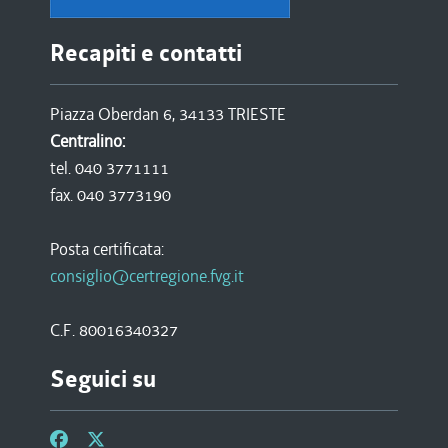
Recapiti e contatti
Piazza Oberdan 6, 34133 TRIESTE
Centralino:
tel. 040 3771111
fax. 040 3773190
Posta certificata:
consiglio@certregione.fvg.it
C.F. 80016340327
Seguici su