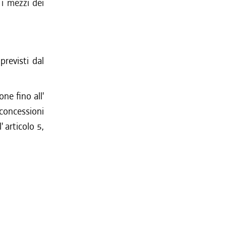
 i mezzi dei
revisti dal
ne fino all'
 concessioni
' articolo 5,