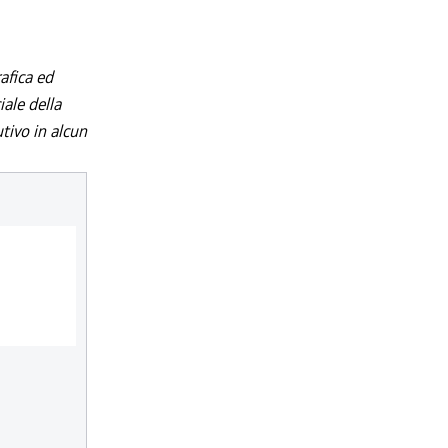
afica ed
iale della
utivo in alcun