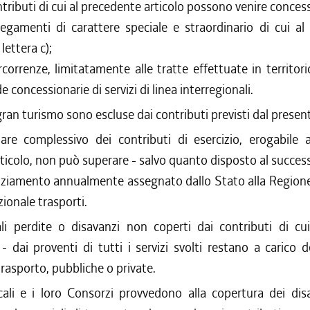
ontributi di cui al precedente articolo possono venire concess
legamenti di carattere speciale e straordinario di cui a
 lettera c);
rcorrenze, limitatamente alle tratte effettuate in territori
e concessionarie di servizi di linea interregionali.
 gran turismo sono escluse dai contributi previsti dal present
re complessivo dei contributi di esercizio, erogabile a
ticolo, non può superare - salvo quanto disposto al success
anziamento annualmente assegnato dallo Stato alla Region
zionale trasporti.
li perdite o disavanzi non coperti dai contributi di cu
dai proventi di tutti i servizi svolti restano a carico d
trasporto, pubbliche o private.
cali e i loro Consorzi provvedono alla copertura dei dis