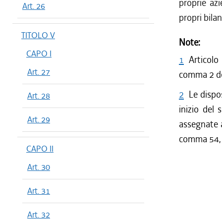
proprie azi
Art. 26
propri bilan
TITOLO V
Note:
CAPO I
1
Articolo
Art. 27
comma 2 de
2
Le dispos
Art. 28
inizio del 
Art. 29
assegnate ai
comma 54, d
CAPO II
Art. 30
Art. 31
Art. 32