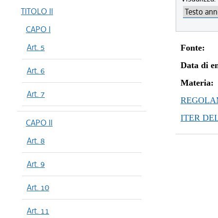
TITOLO II
CAPO I
Art. 5
Fonte:
Data di en
Art. 6
Materia:
Art. 7
REGOLAM
ITER DE
CAPO II
Art. 8
Art. 9
Art. 10
Art. 11