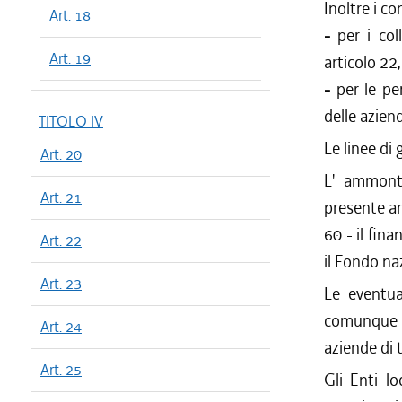
Inoltre i c
Art. 18
-
per i col
Art. 19
articolo 22,
-
per le pe
delle aziend
TITOLO IV
Le linee di
Art. 20
L' ammonta
Art. 21
presente ar
60 - il fin
Art. 22
il Fondo na
Art. 23
Le eventua
comunque - 
Art. 24
aziende di 
Art. 25
Gli Enti lo