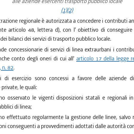
alle aziende esercenti trasporto pubblico locale
(1)
(2)
razione regionale è autorizzata a concedere i contributi ann
te articolo 48, lettera d), con l' obiettivo di conseguire l
ei bilanci dei servizi di trasporto pubblico locale.
nde concessionarie di servizi di linea extraurbani i contrib
che conto degli oneri di cui all'
articolo 17 della legge 
, n. 82
.
ti di esercizio sono concessi a favore delle aziende di
private, le quali:
no osservato le vigenti disposizioni statali e regionali i
bblici di linea;
no effettuato regolarmente la gestione delle linee, salvo
ioni conseguenti a provvedimenti adottati dalle autorità c