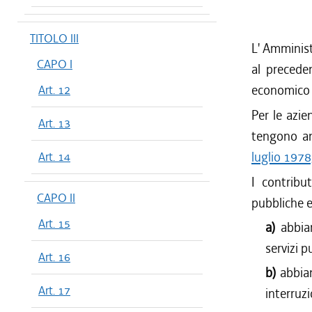
TITOLO III
L' Amminist
CAPO I
al preceden
economico d
Art. 12
Per le azie
Art. 13
tengono an
luglio 1978
Art. 14
I contribu
CAPO II
pubbliche e 
Art. 15
a)
abbia
servizi pu
Art. 16
b)
abbia
Art. 17
interruz