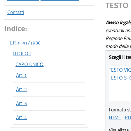
TESTO
Contatti
Avviso legal
Indice:
eventuali an
Regione Friul
L.R. n. 41/1986
modo della p
TITOLO I
Scegli il te
CAPO UNICO
TESTO VI
Art. 1
TESTO ST
Art. 2
Art. 3
Formato st
Art. 4
HTML
-
PD
Visualizza: