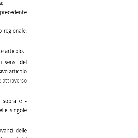
i:
l precedente
o regionale,
e articolo.
i sensi del
ivo articolo
e attraverso
i sopra e -
elle singole
avanzi delle