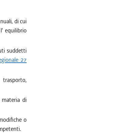
uali, di cui
' equilibrio
uti suddetti
regionale 27
 trasporto,
n materia di
 modifiche o
ompetenti.