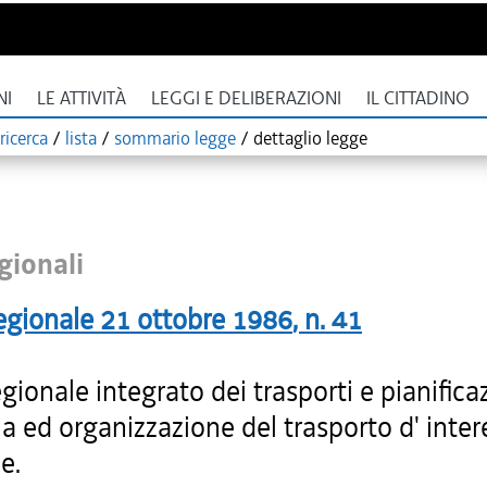
NI
LE ATTIVITÀ
LEGGI E DELIBERAZIONI
IL CITTADINO
ricerca
/
lista
/
sommario legge
/
dettaglio legge
gionali
egionale
21 ottobre 1986
, n.
41
gionale integrato dei trasporti e pianifica
na ed organizzazione del trasporto d' inte
e.