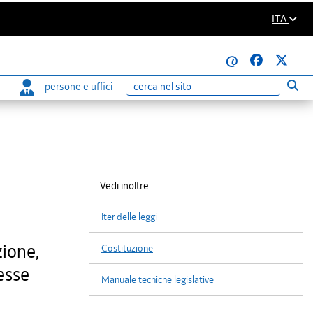
ITA
@
persone e uffici
Eseg
Ricerca
Vedi inoltre
Iter delle leggi
zione,
Costituzione
resse
Manuale tecniche legislative