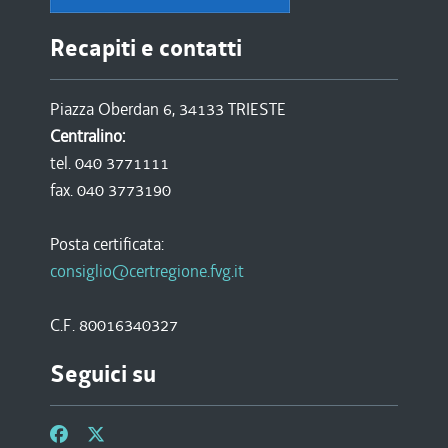
Recapiti e contatti
Piazza Oberdan 6, 34133 TRIESTE
Centralino:
tel. 040 3771111
fax. 040 3773190
Posta certificata:
consiglio@certregione.fvg.it
C.F. 80016340327
Seguici su