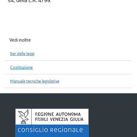
54, della L.R. 4/99.
Vedi inoltre
Iter delle leggi
Costituzione
Manuale tecniche legislative