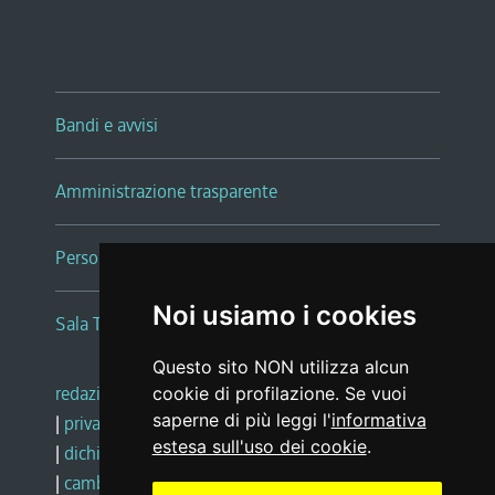
Bandi e avvisi
Amministrazione trasparente
Persone e Uffici
Noi usiamo i cookies
Sala Tiziano Tessitori
Questo sito NON utilizza alcun
redazione web
|
note legali
|
glossario
cookie di profilazione. Se vuoi
saperne di più leggi l'
informativa
|
privacy
|
social media policy
estesa sull'uso dei cookie
.
|
dichiarazione di accessibilità
|
feedback
|
cambio preferenze cookie