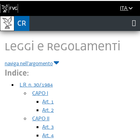
ITA
LEGGI E REGOLAMENTI
naviga nell'argomento
Indice:
L.R. n. 30/1984
CAPO I
Art. 1
Art. 2
CAPO II
Art. 3
Art. 4