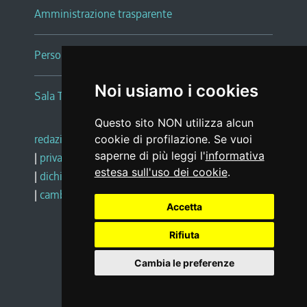
Amministrazione trasparente
Persone e Uffici
Noi usiamo i cookies
Sala Tiziano Tessitori
Questo sito NON utilizza alcun
redazione web
|
note legali
|
glossario
cookie di profilazione. Se vuoi
saperne di più leggi l'
informativa
|
privacy
|
social media policy
estesa sull'uso dei cookie
.
|
dichiarazione di accessibilità
|
feedback
|
cambio preferenze cookie
Accetta
Rifiuta
Realizzato da
Cambia le preferenze