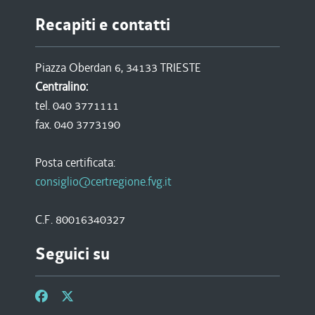
Recapiti e contatti
Piazza Oberdan 6, 34133 TRIESTE
Centralino:
tel. 040 3771111
fax. 040 3773190
Posta certificata:
consiglio@certregione.fvg.it
C.F. 80016340327
Seguici su