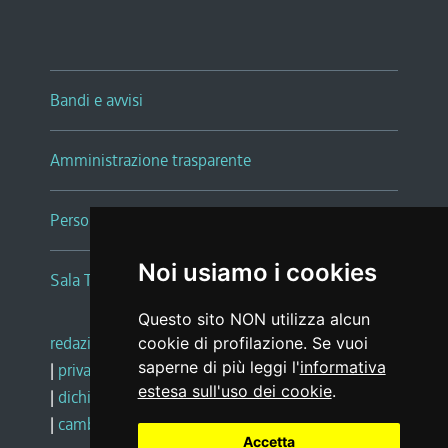
Bandi e avvisi
Amministrazione trasparente
Persone e Uffici
Noi usiamo i cookies
Sala Tiziano Tessitori
Questo sito NON utilizza alcun
redazione web
|
note legali
|
glossario
cookie di profilazione. Se vuoi
saperne di più leggi l'
informativa
|
privacy
|
social media policy
estesa sull'uso dei cookie
.
|
dichiarazione di accessibilità
|
feedback
|
cambio preferenze cookie
Accetta