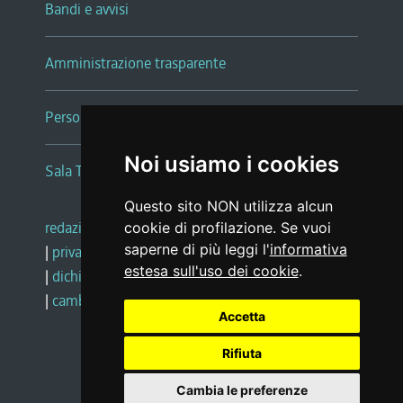
Bandi e avvisi
Amministrazione trasparente
Persone e Uffici
Noi usiamo i cookies
Sala Tiziano Tessitori
Questo sito NON utilizza alcun
redazione web
|
note legali
|
glossario
cookie di profilazione. Se vuoi
saperne di più leggi l'
informativa
|
privacy
|
social media policy
estesa sull'uso dei cookie
.
|
dichiarazione di accessibilità
|
feedback
|
cambio preferenze cookie
Accetta
Rifiuta
Realizzato da
Cambia le preferenze