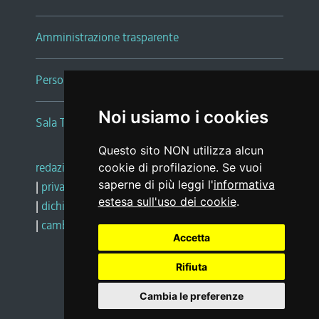
Amministrazione trasparente
Persone e Uffici
Noi usiamo i cookies
Sala Tiziano Tessitori
Questo sito NON utilizza alcun
redazione web
|
note legali
|
glossario
cookie di profilazione. Se vuoi
saperne di più leggi l'
informativa
|
privacy
|
social media policy
estesa sull'uso dei cookie
.
|
dichiarazione di accessibilità
|
feedback
|
cambio preferenze cookie
Accetta
Rifiuta
Realizzato da
Cambia le preferenze