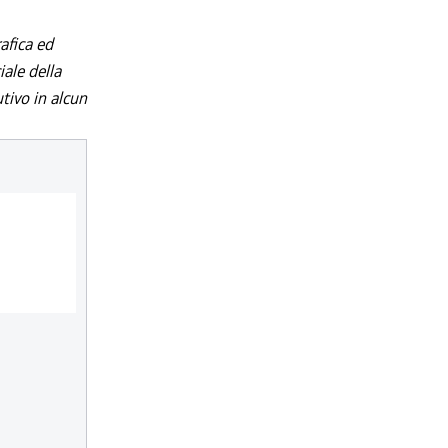
afica ed
iale della
utivo in alcun