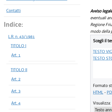
Contatti
Avviso legal
eventuali an
Indice:
Regione Friul
modo della p
L.R. n. 43/1981
Scegli il te
TITOLO I
TESTO VI
Art. 1
TESTO ST
TITOLO II
Art. 2
Formato st
Art. 3
HTML
-
PD
Art. 4
Visualizza: