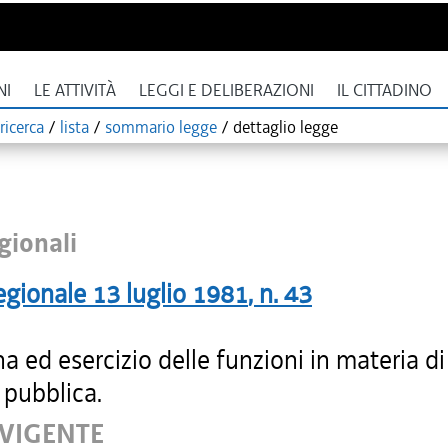
NI
LE ATTIVITÀ
LEGGI E DELIBERAZIONI
IL CITTADINO
ricerca
/
lista
/
sommario legge
/
dettaglio legge
gionali
egionale
13 luglio 1981
, n.
43
na ed esercizio delle funzioni in materia di
 pubblica.
 VIGENTE