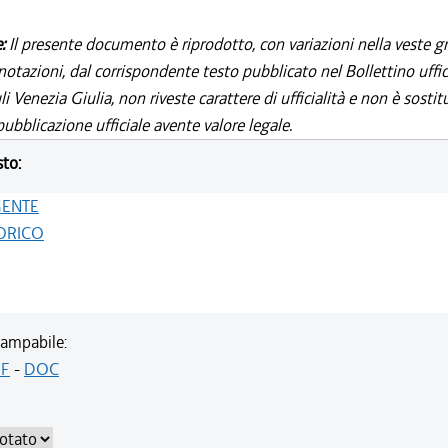
e:
Il presente documento è riprodotto, con variazioni nella veste gr
notazioni, dal corrispondente testo pubblicato nel Bollettino uffic
i Venezia Giulia, non riveste carattere di ufficialità e non è sostit
ubblicazione ufficiale avente valore legale.
sto:
GENTE
ORICO
ampabile:
F
-
DOC