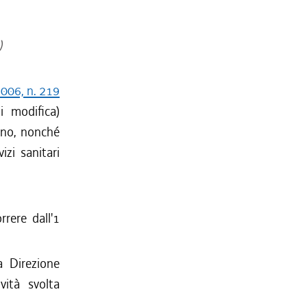
)
 2006, n. 219
i modifica)
ano, nonché
izi sanitari
rrere dall'1
a Direzione
vità svolta