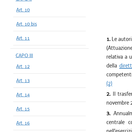
Art. 10
Art. 10 bis
Art. 11
1.
Le autori
(Attuazio
CAPO III
relativa a
della
diret
Art. 12
competenti 
Art. 13
(2)
2.
Il trasf
Art. 14
novembre 
Art. 15
3.
Annualm
centrale c
Art. 16
nell'eserciz