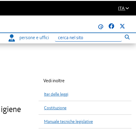
ITA
@
persone e uffici
Eseg
Ricerca
Vedi inoltre
Iter delle leggi
 igiene
Costituzione
Manuale tecniche legislative