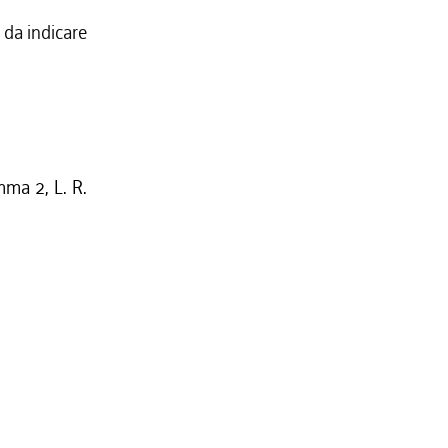
 da indicare
mma 2, L. R.