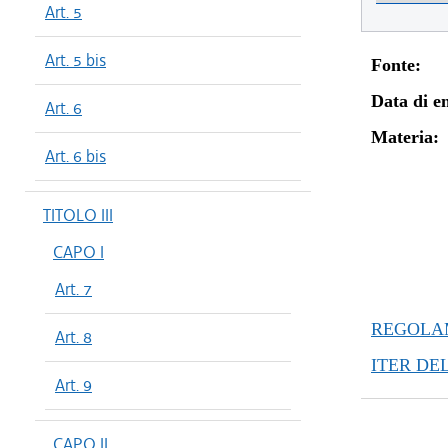
Art. 5
Art. 5 bis
Fonte:
Data di en
Art. 6
Materia:
Art. 6 bis
TITOLO III
CAPO I
Art. 7
REGOLAM
Art. 8
ITER DE
Art. 9
CAPO II