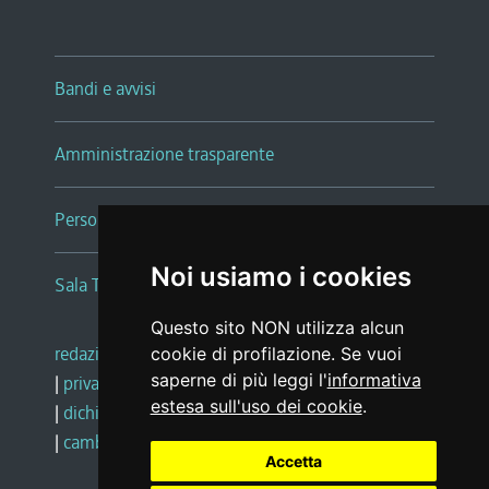
Bandi e avvisi
Amministrazione trasparente
Persone e Uffici
Noi usiamo i cookies
Sala Tiziano Tessitori
Questo sito NON utilizza alcun
redazione web
|
note legali
|
glossario
cookie di profilazione. Se vuoi
saperne di più leggi l'
informativa
|
privacy
|
social media policy
estesa sull'uso dei cookie
.
|
dichiarazione di accessibilità
|
feedback
|
cambio preferenze cookie
Accetta