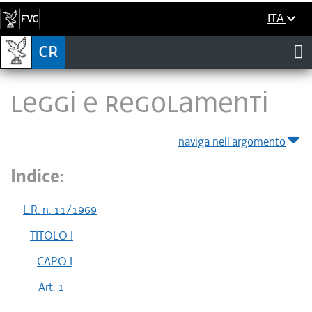
ITA
LEGGI E REGOLAMENTI
naviga nell'argomento
Indice:
L.R. n. 11/1969
TITOLO I
CAPO I
Art. 1