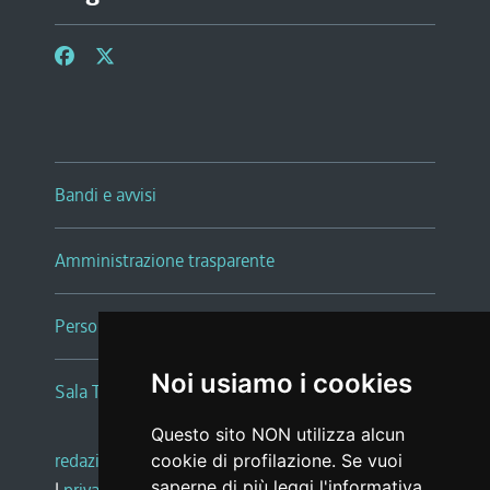
Bandi e avvisi
Amministrazione trasparente
Persone e Uffici
Noi usiamo i cookies
Sala Tiziano Tessitori
Questo sito NON utilizza alcun
redazione web
|
note legali
|
glossario
cookie di profilazione. Se vuoi
saperne di più leggi l'
informativa