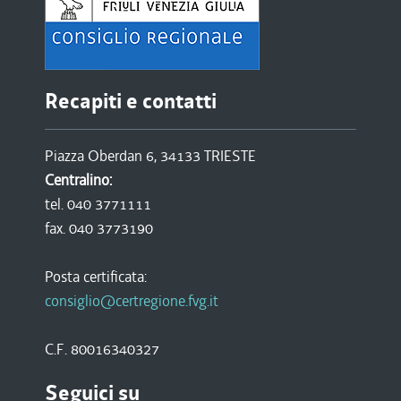
Recapiti e contatti
Piazza Oberdan 6, 34133 TRIESTE
Centralino:
tel. 040 3771111
fax. 040 3773190
Posta certificata:
consiglio@certregione.fvg.it
C.F. 80016340327
Seguici su