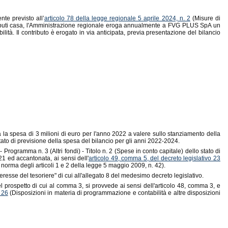
nte previsto all’
articolo 78 della legge regionale 5 aprile 2024, n. 2
(Misure di
contributi casa, l'Amministrazione regionale eroga annualmente a FVG PLUS SpA un
lità. Il contributo è erogato in via anticipata, previa presentazione del bilancio
ta la spesa di 3 milioni di euro per l'anno 2022 a valere sullo stanziamento della
stato di previsione della spesa del bilancio per gli anni 2022-2024.
rogramma n. 3 (Altri fondi) - Titolo n. 2 (Spese in conto capitale) dello stato di
21 ed accantonata, ai sensi dell'
articolo 49, comma 5, del decreto legislativo 23
a norma degli articoli 1 e 2 della legge 5 maggio 2009, n. 42).
teresse del tesoriere" di cui all'allegato 8 del medesimo decreto legislativo.
nel prospetto di cui al comma 3, si provvede ai sensi dell'articolo 48, comma 3, e
 26
(Disposizioni in materia di programmazione e contabilità e altre disposizioni