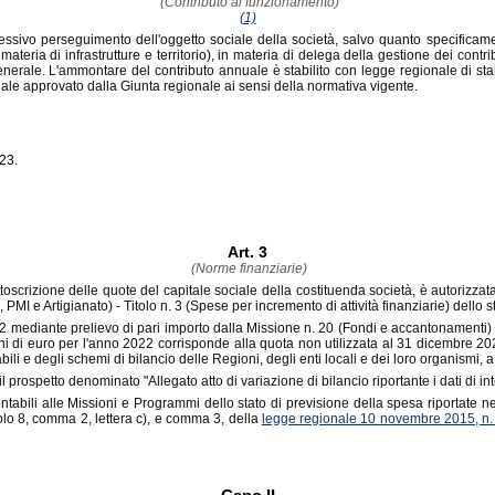
(Contributo al funzionamento)
(1)
omplessivo perseguimento dell'oggetto sociale della società, salvo quanto specificame
 materia di infrastrutture e territorio), in materia di delega della gestione dei 
generale. L'ammontare del contributo annuale è stabilito con legge regionale di stabi
riale approvato dalla Giunta regionale ai sensi della normativa vigente.
023.
Art. 3
(Norme finanziarie)
ottoscrizione delle quote del capitale sociale della costituenda società, è autorizza
MI e Artigianato) - Titolo n. 3 (Spese per incremento di attività finanziarie) dello 
 mediante prelievo di pari importo dalla Missione n. 20 (Fondi e accantonamenti) - P
ni di euro per l'anno 2022 corrisponde alla quota non utilizzata al 31 dicembre 20
li e degli schemi di bilancio delle Regioni, degli enti locali e dei loro organismi, 
il prospetto denominato "Allegato atto di variazione di bilancio riportante i dati di in
contabili alle Missioni e Programmi dello stato di previsione della spesa riportate 
colo 8, comma 2, lettera c), e comma 3, della
legge regionale 10 novembre 2015, n.