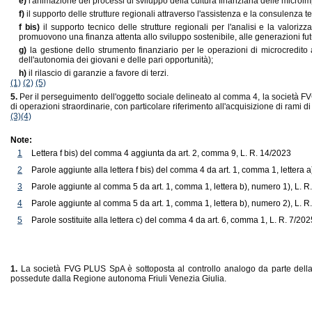
e)
l'animazione dei processi di sviluppo della cultura finanziaria delle microi
f)
il supporto delle strutture regionali attraverso l'assistenza e la consulenza te
f bis)
il supporto tecnico delle strutture regionali per l'analisi e la valori
promuovono una finanza attenta allo sviluppo sostenibile, alle generazioni futu
g)
la gestione dello strumento finanziario per le operazioni di microcredito a
dell'autonomia dei giovani e delle pari opportunità);
h)
il rilascio di garanzie a favore di terzi.
(1)
(2)
(5)
5.
Per il perseguimento dell'oggetto sociale delineato al comma 4, la società FV
di operazioni straordinarie, con particolare riferimento all'acquisizione di rami 
(3)
(4)
Note:
1
Lettera f bis) del comma 4 aggiunta da art. 2, comma 9, L. R. 14/2023
2
Parole aggiunte alla lettera f bis) del comma 4 da art. 1, comma 1, lettera a
3
Parole aggiunte al comma 5 da art. 1, comma 1, lettera b), numero 1), L. R
4
Parole aggiunte al comma 5 da art. 1, comma 1, lettera b), numero 2), L. R
5
Parole sostituite alla lettera c) del comma 4 da art. 6, comma 1, L. R. 7/202
1.
La società FVG PLUS SpA è sottoposta al controllo analogo da parte della R
possedute dalla Regione autonoma Friuli Venezia Giulia.