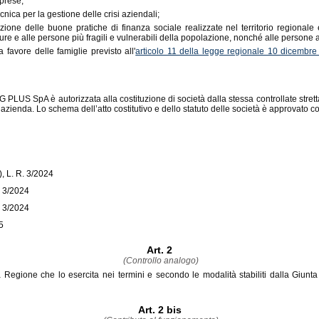
mprese;
cnica per la gestione delle crisi aziendali;
zzazione delle buone pratiche di finanza sociale realizzate nel territorio regional
re e alle persone più fragili e vulnerabili della popolazione, nonché alle persone al
 favore delle famiglie previsto all'
articolo 11 della legge regionale 10 dicembre
G PLUS SpA è autorizzata alla costituzione di società dalla stessa controllate str
di azienda. Lo schema dell’atto costitutivo e dello statuto delle società è approvato 
), L. R. 3/2024
. 3/2024
. 3/2024
5
Art. 2
(Controllo analogo)
egione che lo esercita nei termini e secondo le modalità stabiliti dalla Giunta 
Art. 2 bis