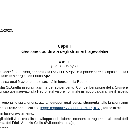
1/1/2023.
Capo I
Gestione coordinata degli strumenti agevolativi
Art. 1
(FVG PLUS SpA)
società per azioni, denominata FVG PLUS SpA, e a partecipare al capitale della medes
olativi in sinergia con Friulia SpA.
 la sua qualificazione quale società in house della Regione.
lia SpA nella misura massima del 20 per cento. Con deliberazione della Giunta reg
di capitale riservato alla Regione al valore nominale in modo da garantire il risp
ndi regionali e sia a fondi strutturali europei, quali servizi strumentali alle funzioni 
di di rotazione di cui alla
legge regionale 27 febbraio 2012, n. 2
(Norme in materia 
e in fase di avviamento;
li obiettivi di crescita e sviluppo del sistema economico regionale ai sensi dell
ia del Friuli Venezia Giulia (SviluppoImpresa));