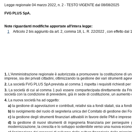
Legge regionale 04 marzo 2022, n. 2 - TESTO VIGENTE dal 08/08/2025
FVG PLUS SpA.
Note riguardanti modifiche apportate all’intera legge:
1
Articolo 2 bis aggiunto da art. 2, comma 18, L. R. 22/2022 , con effetto dal 
1.
L'Amministrazione regionale è autorizzata a promuovere la costituzione di una 
imprese, sia dei privati cittadini, ottimizzando la gestione dei vari strumenti agev
2.
La società FVG PLUS SpA prevista al comma 1 rispetta i requisiti richiesti per
3.
La società di cui al comma 1 può essere compartecipata direttamente da Friu
società con la condizione di prevedere, già in sede di costituzione, un aumento 
4.
La nuova società ha ad oggetto:
a)
la gestione di agevolazioni e contributi, relativi sia a fondi statali, sia a fo
b)
lo svolgimento del ruolo di segreteria unica del Comitato di gestione dei Fon
c)
la gestione degli strumenti finanziari attivabili in favore delle PMI e impres
d)
la gestione di nuovi strumenti di ingegneria finanziaria per perseguire g
modernizzazione, la crescita e lo sviluppo sostenibile verso una nuova econom