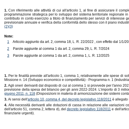
1.
Con riferimento alle attività di cui all'articolo 1, al fine di assicurare il c
programmazione strategica per lo sviluppo del sistema territoriale regionale in
contributo in conto esercizio a titolo di finanziamento per servizi di interesse 
previsionale annuale e verifica della conformità dello stesso con il piano indust
(2)
(3)
Note:
1
Articolo aggiunto da art. 2, comma 18, L. R. 22/2022 , con effetto dal 1/1/2
2
Parole aggiunte al comma 1 da art. 2, comma 29, L. R. 7/2024
3
Parole aggiunte al comma 1 da art. 2, comma 1, L. R. 12/2025
1.
Per le finalità previste all'articolo 1, comma 1, relativamente alle spese di s
Missione n. 14 (Sviluppo economico e competitività) - Programma n. 1 (Industria, P
2.
Agli oneri derivanti dal disposto di cui al comma 1 si provvede per l'anno 2022
previsione della spesa del bilancio per gli anni 2022-2024. L'importo di 3 milio
giugno 2011, n. 118
(Disposizioni in materia di armonizzazione dei sistemi contabi
3.
Ai sensi dell'
articolo 10, comma 4, del decreto legislativo 118/2011
è allegato 
4.
Alle necessità derivanti alle dotazioni di cassa in relazione alle variazioni 
dell'articolo 51, comma 2, lettera d), del
decreto legislativo 118/2011
e dell'arti
finanziarie urgenti).