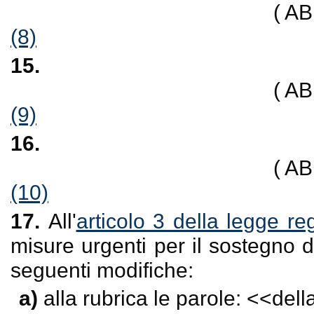
( A
(8)
15.
( A
(9)
16.
( A
(10)
17.
All'
articolo 3 della legge re
misure urgenti per il sostegno de
seguenti modifiche:
a)
alla rubrica le parole: <<
dell