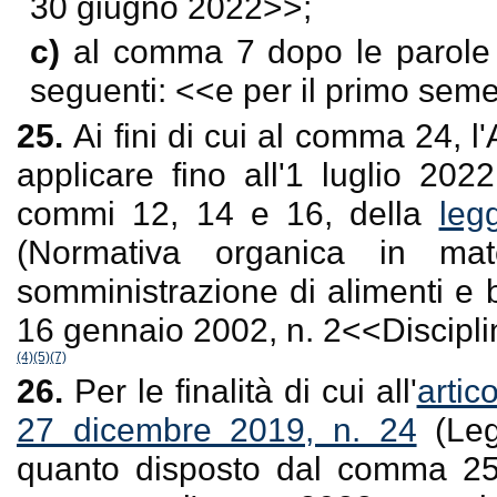
30 giugno 2022
>>;
c)
al comma 7 dopo le parole
seguenti: <<
e per il primo sem
25.
Ai fini di cui al comma 24, 
applicare fino all'1 luglio 2022
commi 12, 14 e 16, della
leg
(Normativa organica in mat
somministrazione di alimenti e 
16 gennaio 2002, n. 2<<Discipli
(4)
(5)
(7)
26.
Per le finalità di cui all'
artic
27 dicembre 2019, n. 24
(Legg
quanto disposto dal comma 25,