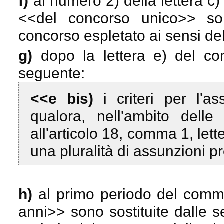
f)
al numero 2) della lettera c)
<<
del concorso unico
>> son
concorso espletato ai sensi del
g)
dopo la lettera e) del co
seguente:
<<e bis)
i criteri per l'a
qualora, nell'ambito dell
all'articolo 18, comma 1, let
una pluralità di assunzioni p
h)
al primo periodo del comma
anni
>> sono sostituite dalle s