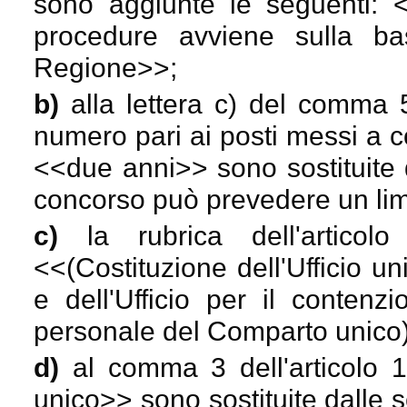
sono aggiunte le seguenti: 
procedure avviene sulla bas
Regione
>>;
b)
alla lettera c) del comma 5
numero pari ai posti messi a 
<<
due anni
>> sono sostituite 
concorso può prevedere un lim
c)
la rubrica dell'artico
<<
(Costituzione dell'Ufficio u
e dell'Ufficio per il contenz
personale del Comparto unico
d)
al comma 3 dell'articolo 
unico
>> sono sostituite dalle 