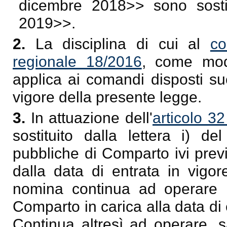
dicembre 2018
>> sono sosti
2019
>>.
2.
La disciplina di cui al
co
regionale 18/2016
, come modi
applica ai comandi disposti su
vigore della presente legge.
3.
In attuazione dell'
articolo 3
sostituito dalla lettera i) d
pubbliche di Comparto ivi prev
dalla data di entrata in vigor
nomina continua ad operare l
Comparto in carica alla data di 
Continua altresì ad operare, s