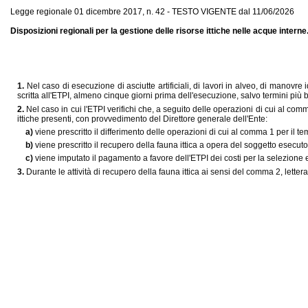
Legge regionale 01 dicembre 2017, n. 42 - TESTO VIGENTE dal 11/06/2026
Disposizioni regionali per la gestione delle risorse ittiche nelle acque interne
1.
Nel caso di esecuzione di asciutte artificiali, di lavori in alveo, di manov
scritta all'ETPI, almeno cinque giorni prima dell'esecuzione, salvo termini più 
2.
Nel caso in cui l'ETPI verifichi che, a seguito delle operazioni di cui al co
ittiche presenti, con provvedimento del Direttore generale dell'Ente:
a)
viene prescritto il differimento delle operazioni di cui al comma 1 per il t
b)
viene prescritto il recupero della fauna ittica a opera del soggetto esecu
c)
viene imputato il pagamento a favore dell'ETPI dei costi per la selezione e
3.
Durante le attività di recupero della fauna ittica ai sensi del comma 2, letter