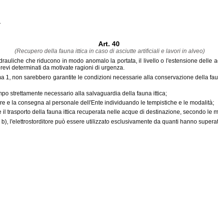
.
Art. 40
(Recupero della fauna ittica in caso di asciutte artificiali e lavori in alveo)
re idrauliche che riducono in modo anomalo la portata, il livello o l'estensione del
brevi determinati da motivate ragioni di urgenza.
mma 1, non sarebbero garantite le condizioni necessarie alla conservazione della faun
empo strettamente necessario alla salvaguardia della fauna ittica;
tore e la consegna al personale dell'Ente individuando le tempistiche e le modalità;
 il trasporto della fauna ittica recuperata nelle acque di destinazione, secondo le m
a b), l'elettrostorditore può essere utilizzato esclusivamente da quanti hanno superato