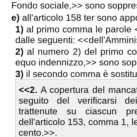
Fondo sociale,
>> sono soppre
e)
all'articolo 158 ter sono app
1)
al primo comma le parole 
dalle seguenti: <<
dell'Ammini
2)
al numero 2) del primo c
equo indennizzo,
>> sono sop
3)
il secondo comma è sostitu
<<2.
A copertura del manca
seguito del verificarsi d
trattenute su ciascun pr
dell'articolo 153, comma 1, le
cento.>>.