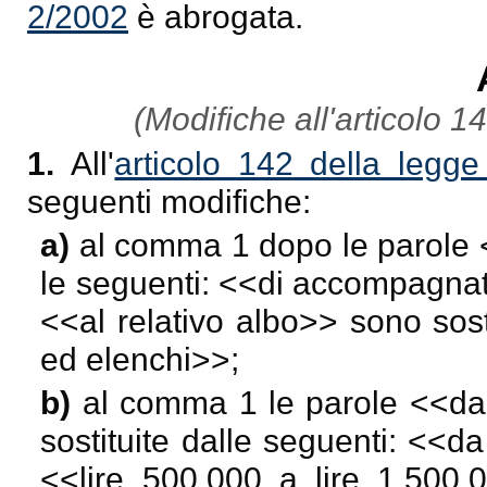
2/2002
è abrogata.
(Modifiche all'articolo 1
1.
All'
articolo 142 della legg
seguenti modifiche:
a)
al comma 1 dopo le parole 
le seguenti: <<
di accompagnat
<<
al relativo albo
>> sono sost
ed elenchi
>>;
b)
al comma 1 le parole <<
da
sostituite dalle seguenti: <<
da
<<
lire 500.000 a lire 1.500.