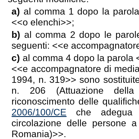
a)
al comma 1 dopo la parol
<<
o elenchi
>>;
b)
al comma 2 dopo le parol
seguenti: <<
e accompagnatore
c)
al comma 4 dopo la parola 
<<
e accompagnatore di medi
1994, n. 319
>> sono sostituit
n. 206 (Attuazione del
riconoscimento delle qualific
2006/100/CE
che adegua det
circolazione delle persone a
Romania)>>.