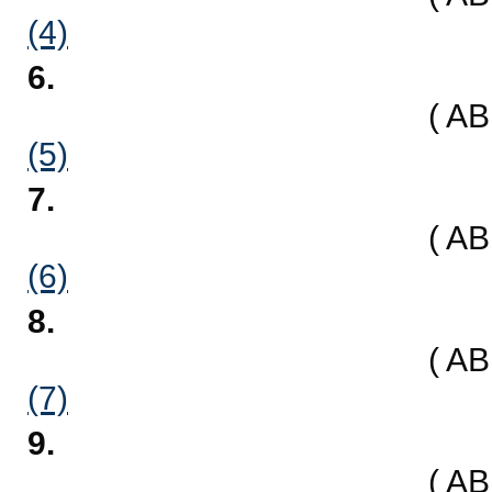
(4)
6.
( A
(5)
7.
( A
(6)
8.
( A
(7)
9.
( A