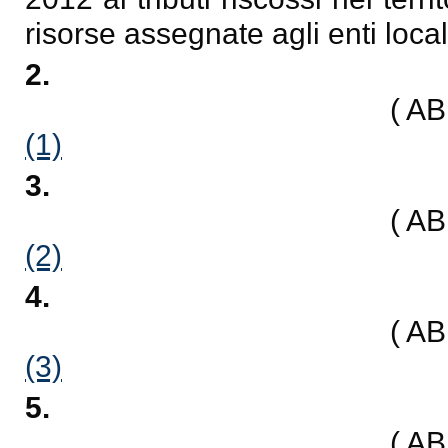
risorse assegnate agli enti local
2.
( A
(1)
3.
( A
(2)
4.
( A
(3)
5.
( A