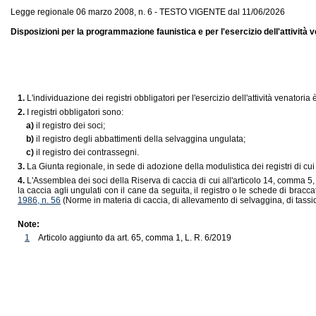
Legge regionale 06 marzo 2008, n. 6 - TESTO VIGENTE dal 11/06/2026
Disposizioni per la programmazione faunistica e per l'esercizio dell'attività v
1.
L'individuazione dei registri obbligatori per l'esercizio dell'attività venatori
2.
I registri obbligatori sono:
a)
il registro dei soci;
b)
il registro degli abbattimenti della selvaggina ungulata;
c)
il registro dei contrassegni.
3.
La Giunta regionale, in sede di adozione della modulistica dei registri di cui
4.
L'Assemblea dei soci della Riserva di caccia di cui all'articolo 14, comma 5
la caccia agli ungulati con il cane da seguita, il registro o le schede di braccata
1986, n. 56
(Norme in materia di caccia, di allevamento di selvaggina, di tass
Note:
1
Articolo aggiunto da art. 65, comma 1, L. R. 6/2019