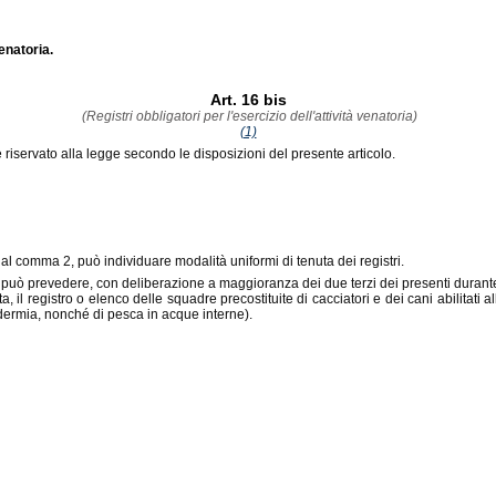
enatoria.
Art. 16 bis
(Registri obbligatori per l'esercizio dell'attività venatoria)
(1)
a è riservato alla legge secondo le disposizioni del presente articolo.
 al comma 2, può individuare modalità uniformi di tenuta dei registri.
, può prevedere, con deliberazione a maggioranza dei due terzi dei presenti durante 
, il registro o elenco delle squadre precostituite di cacciatori e dei cani abilitati al
idermia, nonché di pesca in acque interne).